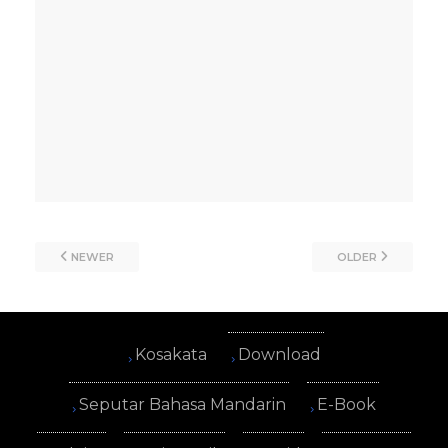
NEWER
OLDER
Kosakata
Download
Seputar Bahasa Mandarin
E-Book