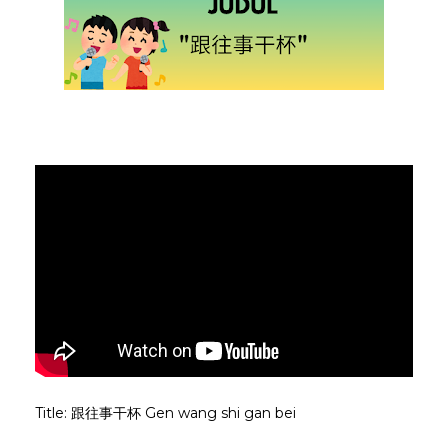
Title: 跟往事干杯 Gen wang shi gan bei