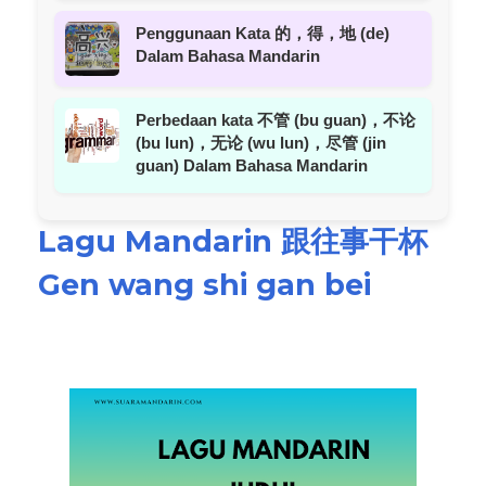
Penggunaan Kata 的，得，地 (de)
Dalam Bahasa Mandarin
Perbedaan kata 不管 (bu guan)，不论
(bu lun)，无论 (wu lun)，尽管 (jin
guan) Dalam Bahasa Mandarin
Lagu Mandarin 跟往事干杯
Gen wang shi gan bei