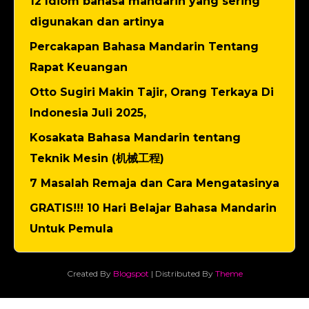
12 Idiom bahasa mandarin yang sering
digunakan dan artinya
Percakapan Bahasa Mandarin Tentang
Rapat Keuangan
Otto Sugiri Makin Tajir, Orang Terkaya Di
Indonesia Juli 2025,
Kosakata Bahasa Mandarin tentang
Teknik Mesin (机械工程)
7 Masalah Remaja dan Cara Mengatasinya
GRATIS!!! 10 Hari Belajar Bahasa Mandarin
Untuk Pemula
Created By
Blogspot
| Distributed By
Theme