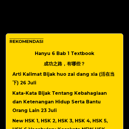
REKOMENDASI
Hanyu 6 Bab 1 Textbook
成功之路，有哪些？
Arti Kalimat Bijak huo zai dang xia (活在当
下) 26 Juli
Kata-Kata Bijak Tentang Kebahagiaan
dan Ketenangan Hidup Serta Bantu
Orang Lain 23 Juli
New HSK 1, HSK 2, HSK 3, HSK 4, HSK 5,