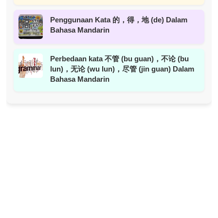
Penggunaan Kata 的，得，地 (de) Dalam
Bahasa Mandarin
Perbedaan kata 不管 (bu guan)，不论 (bu
lun)，无论 (wu lun)，尽管 (jin guan) Dalam
Bahasa Mandarin