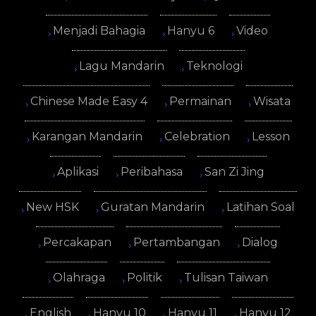
Menjadi Bahagia
Hanyu 6
Video
Lagu Mandarin
Teknologi
Chinese Made Easy 4
Permainan
Wisata
Karangan Mandarin
Celebration
Lesson
Aplikasi
Peribahasa
San Zi Jing
New HSK
Guratan Mandarin
Latihan Soal
Percakapan
Pertambangan
Dialog
Olahraga
Politik
Tulisan Taiwan
English
Hanyu 10
Hanyu 11
Hanyu 12