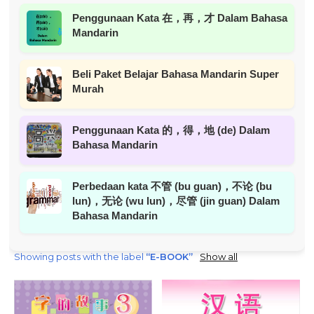
Penggunaan Kata 在，再，才 Dalam Bahasa
Mandarin
Beli Paket Belajar Bahasa Mandarin Super
Murah
Penggunaan Kata 的，得，地 (de) Dalam
Bahasa Mandarin
Perbedaan kata 不管 (bu guan)，不论 (bu
lun)，无论 (wu lun)，尽管 (jin guan) Dalam
Bahasa Mandarin
Showing posts with the label
E-BOOK
Show all