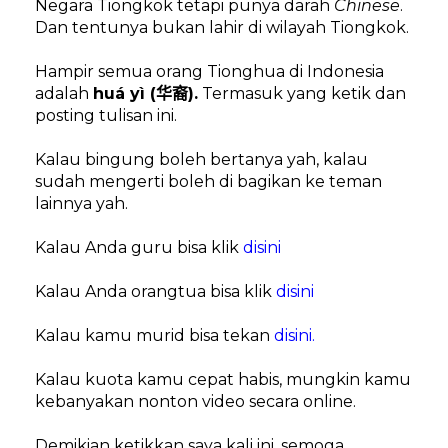
Negara Tiongkok tetapi punya darah
Chinese
.
Dan tentunya bukan lahir di wilayah Tiongkok.
Hampir semua orang Tionghua di Indonesia
adalah
huá yì (
).
Termasuk yang ketik dan
华裔
posting tulisan ini.
Kalau bingung boleh bertanya yah, kalau
sudah mengerti boleh di bagikan ke teman
lainnya yah.
Kalau Anda guru bisa klik
disini
Kalau Anda orangtua bisa klik
disini
Kalau kamu murid bisa tekan
disini.
Kalau kuota kamu cepat habis, mungkin kamu
kebanyakan nonton video secara online.
Demikian ketikkan saya kali ini, semoga