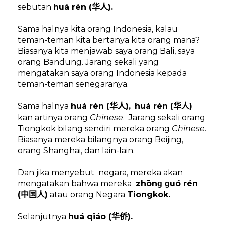
sebutan
huá rén (
).
华人
Sama halnya kita orang Indonesia, kalau
teman-teman kita bertanya kita orang mana?
Biasanya kita menjawab saya orang Bali, saya
orang Bandung. Jarang sekali yang
mengatakan saya orang Indonesia kepada
teman-teman senegaranya.
Sama halnya
huá rén (
),
huá rén (
)
华人
华人
kan artinya orang
Chinese
.
Jarang sekali orang
Tiongkok bilang sendiri mereka orang
Chinese
.
Biasanya mereka bilangnya orang Beijing,
orang Shanghai, dan lain-lain.
Dan jika menyebut
negara, mereka akan
mengatakan bahwa mereka
zhōnɡ ɡuó rén
(
)
atau orang Negara
Tiongkok.
中国人
Selanjutnya
huá qiáo (
).
华侨