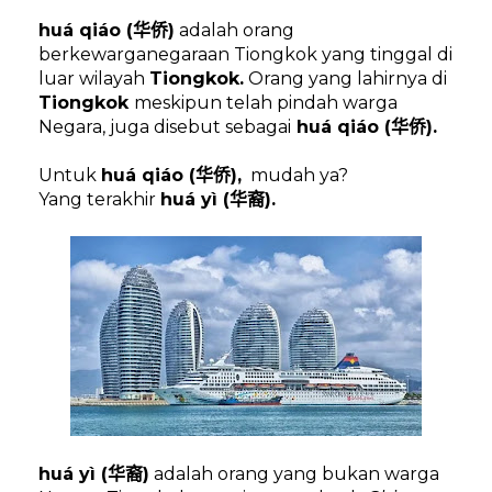
huá qiáo (
)
adalah orang
华侨
berkewarganegaraan Tiongkok yang tinggal di
luar wilayah
Tiongkok.
Orang yang lahirnya di
Tiongkok
meskipun telah pindah warga
Negara, juga disebut sebagai
huá qiáo (
).
华侨
Untuk
huá qiáo (
),
mudah ya?
华侨
Yang terakhir
huá yì (
).
华裔
huá yì (
)
adalah orang yang bukan warga
华裔