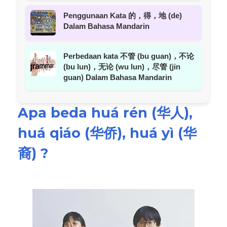
Penggunaan Kata 的，得，地 (de)
Dalam Bahasa Mandarin
Perbedaan kata 不管 (bu guan)，不论
(bu lun)，无论 (wu lun)，尽管 (jin
guan) Dalam Bahasa Mandarin
Apa beda huá rén (华人),
huá qiáo (华侨), huá yì (华
裔) ?