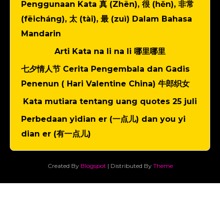
Penggunaan Kata 真 (Zhēn), 很 (hěn), 非常
(fēicháng), 太 (tài), 最 (zuì) Dalam Bahasa
Mandarin
Arti Kata na li na li 哪里哪里
七夕情人节 Cerita Pengembala dan Gadis
Penenun ( Hari Valentine China) 牛郎织女
Kata mutiara tentang uang quotes 25 juli
Perbedaan yidian er (一点儿) dan you yi
dian er (有一点儿)
Created By
Blogspot
| Distributed By
Theme