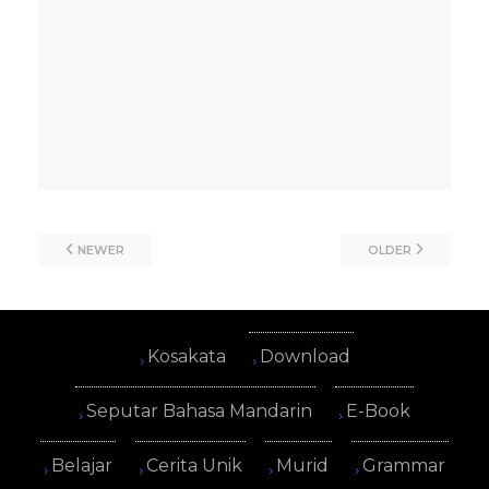
NEWER
OLDER
Kosakata
Download
Seputar Bahasa Mandarin
E-Book
Belajar
Cerita Unik
Murid
Grammar