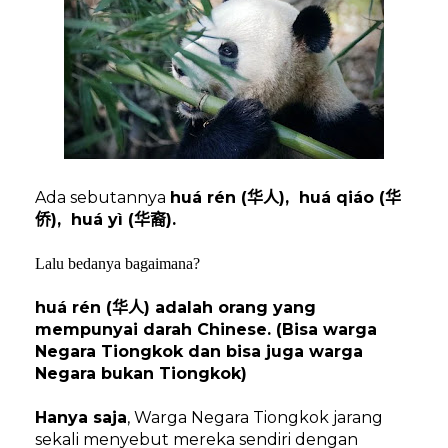
Ada sebutannya
huá rén (
),
huá qiáo (
华人
华
),
huá yì (
).
侨
华裔
Lalu bedanya bagaimana?
huá rén (
) adalah orang yang
华人
mempunyai darah Chinese. (Bisa warga
Negara Tiongkok dan bisa juga warga
Negara bukan Tiongkok)
Hanya saja
, Warga Negara Tiongkok jarang
sekali menyebut mereka sendiri dengan