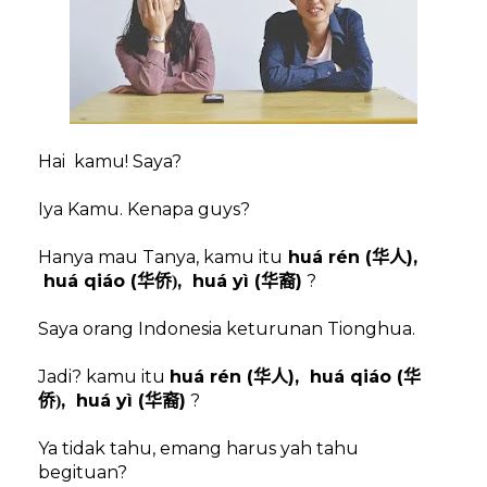
Hai
kamu! Saya?
Iya Kamu. Kenapa guys?
Hanya mau Tanya, kamu itu
huá rén (
),
华人
huá qiáo (
,
huá yì (
)
?
华侨)
华裔
Saya orang Indonesia keturunan Tionghua.
Jadi? kamu itu
huá rén (
),
huá qiáo (
华人
华
,
huá yì (
)
?
侨)
华裔
Ya tidak tahu, emang harus yah tahu
begituan?