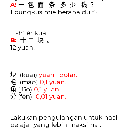
A:
一
包
面
条
多
少
钱
？
1 bungkus mie berapa duit?
shí èr kuài
B:
十
二
块
。
12 yuan.
(
kuài
)
yuan , dolar.
块
(
máo
)
0,1 yuan.
毛
(
ji
o
)
0,1 yuan.
角
ǎ
(
f
ē
n
)
0,01 yuan.
分
Lakukan pengulangan untuk hasil
belajar yang lebih maksimal.