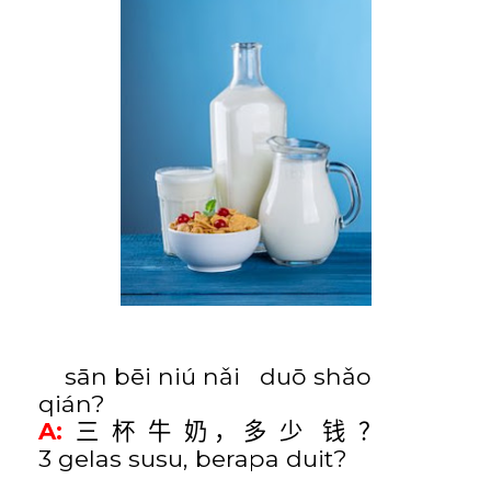
sān bēi niú nǎi
duō shǎo
qián
?
A:
三
杯
牛
奶
，
多
少
钱
？
3 gelas susu, berapa duit?