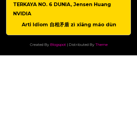
TERKAYA NO. 6 DUNIA, Jensen Huang
NVIDIA
Arti Idiom 自相矛盾 zì xiāng máo dùn
Created By
Blogspot
| Distributed By
Theme