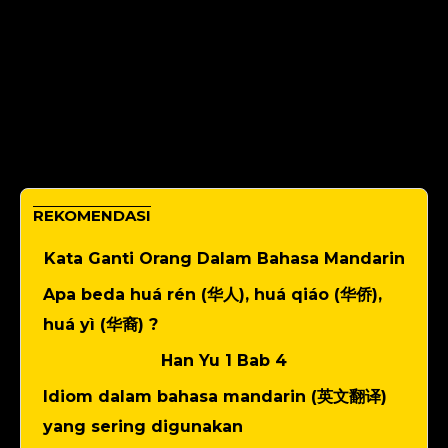
REKOMENDASI
Kata Ganti Orang Dalam Bahasa Mandarin
Apa beda huá rén (华人), huá qiáo (华侨),
huá yì (华裔) ?
Han Yu 1 Bab 4
Idiom dalam bahasa mandarin (英文翻译)
yang sering digunakan