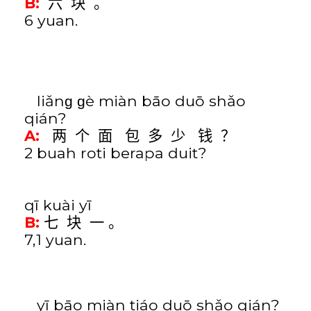
B:
六
块
。
6 yuan.
liǎnɡ ɡè miàn b
ā
o du
ō
shǎo
qián
?
A:
两
个
面
包
多
少
钱
？
2 buah roti berapa duit?
q
ī
kuài y
ī
B:
七
块
一
。
7,1 yuan.
y
ī
b
ā
o miàn tiáo du
ō
shǎo qián
?