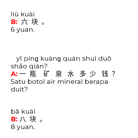
liù kuài
B:
六
块
。
6 yuan.
y
ī
pínɡ kuànɡ quán shuǐ du
ō
shǎo qián
?
A:
一
瓶
矿
泉
水
多
少
钱
？
Satu botol air mineral berapa
duit?
b
ā
kuài
B:
八
块
。
8 yuan.