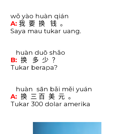
wǒ yào huàn qián
A:
我
要
换
钱
。
Saya mau tukar uang.
huàn duō shǎo
B:
换
多
少
？
Tukar berapa?
huàn
sān bǎi měi yuán
A:
换
三
百
美
元
。
Tukar 300 dolar amerika