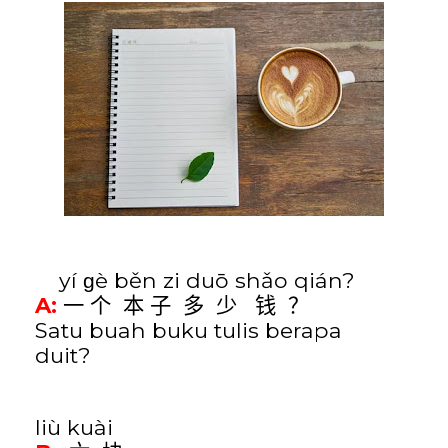
yí ɡè běn zi duō shǎo qián
?
A:
一
个
本
子
多
少
钱
？
Satu buah buku tulis berapa
duit?
liù kuài