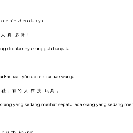
mian de rén zhēn duō ya
人 真 多 呀 ！
rang di dalamnya sungguh banyak.
zài kàn xié yǒu de rén zài tiāo wán jù
 鞋 ， 有 的 人 在 挑 玩 具 ，
a orang yang sedang melihat sepatu, ada orang yang sedang me
xuǎn huà zhuānɡ pǐn