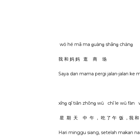
wǒ hé mā ma ɡuànɡ shānɡ chǎnɡ
我 和 妈 妈 逛 商 场
Saya dan mama pergi jalan-jalan ke m
xīnɡ qī tiān zhōnɡ wǔ chī le wǔ fà
星 期 天 中 午 ， 吃 了 午 饭 ，我 
Hari minggu siang, setelah makan na