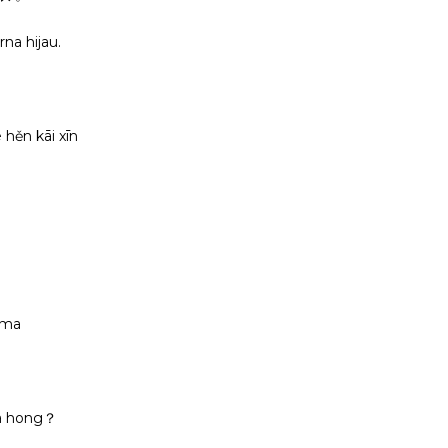
rna hijau.
 hěn kāi xīn
i ma
a hong？