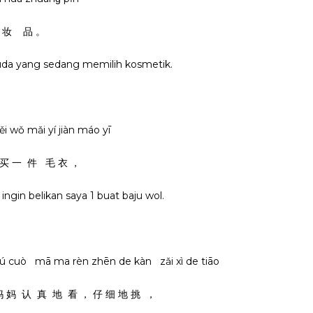
 妆 品 。
uda yang sedang memilih kosmetik.
ɡěi wǒ mǎi yí jiàn máo yī
买 一 件 毛 衣 ，
gin belikan saya 1 buat baju wol.
 bú cuò mā ma rèn zhēn de kàn zǎi xì de tiāo
 妈 认 真 地 看 ， 仔 细 地 挑 ，