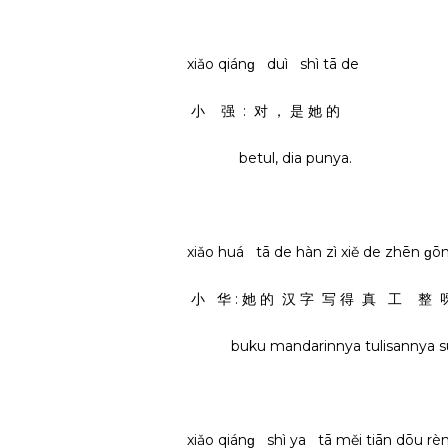
xiǎo qiánɡ duì shì tā de
小 强 : 对 ， 是 她 的
betul, dia punya.
xiǎo huá tā de hàn zì xiě de zhēn ɡ
小 华 : 她 的 汉 字 写 得 真 工 整 
buku mandarinnya tulisannya su
xiǎo qiánɡ shì ya tā měi tiān dōu rè