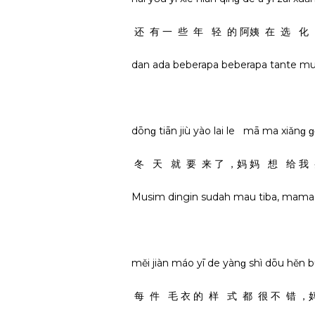
还 有 一 些 年 轻 的 阿姨 在 选 化
dan ada beberapa beberapa tante m
dōnɡ tiān jiù yào lai le mā ma xiǎnɡ 
冬 天 就 要 来 了 ，妈 妈 想 给 我 
Musim dingin sudah mau tiba, mama in
měi jiàn máo yī de yànɡ shì dōu hěn
每 件 毛 衣 的 样 式 都 很 不 错 ，妈