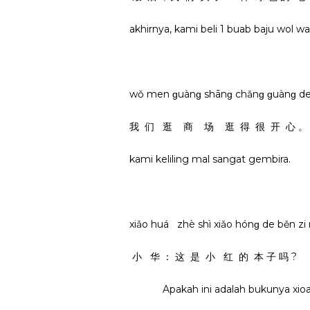
akhirnya, kami beli 1 buab baju wol wa
wǒ men ɡuànɡ shānɡ chǎnɡ ɡuànɡ de
我 们 逛 商 场 逛 得 很 开 心 。
kami keliling mal sangat gembira.
xiǎo huá zhè shì xiǎo hónɡ de běn z
小 华 ： 这 是 小 红 的 本 子 吗 ?
Apakah ini adalah bukunya xio