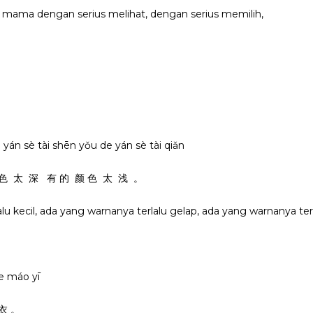
, mama dengan serius melihat, dengan serius memilih,
yán sè tài shēn yǒu de yán sè tài qiǎn
 色 太 深 有 的 颜 色 太 浅 。
alu kecil, ada yang warnanya terlalu gelap, ada yang warnanya ter
 de máo yī
衣 。