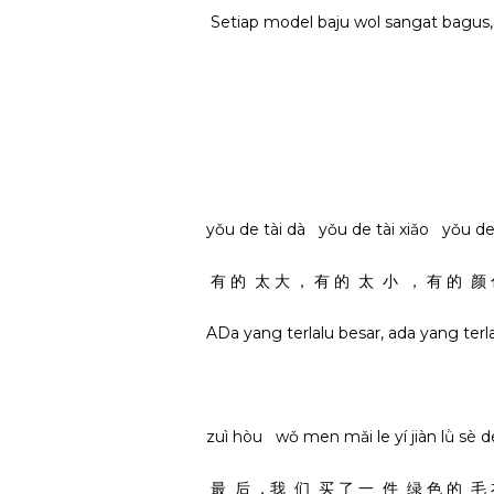
Setiap model baju wol sangat bagus
yǒu de tài dà yǒu de tài xiǎo yǒu de 
有 的 太 大 ， 有 的 太 小 ， 有 的 颜
ADa yang terlalu besar, ada yang terl
zuì hòu wǒ men mǎi le yí jiàn lǜ sè
最 后 ，我 们 买 了 一 件 绿 色 的 毛 