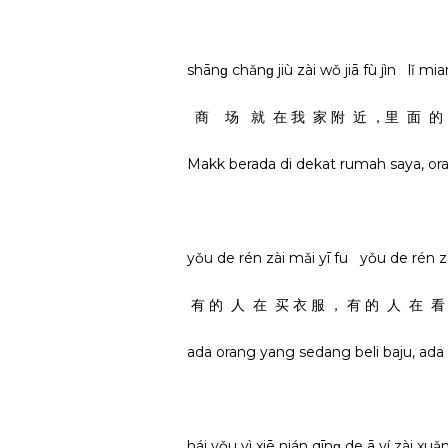
shānɡ chǎnɡ jiù zài wǒ jiā fù jìn lǐ 
商 场 就 在 我 家 附 近 ，里 面 的 
Makk berada di dekat rumah saya, o
yǒu de rén zài mǎi yī fu yǒu de rén 
有 的 人 在 买 衣 服 ， 有 的 人 在 看
ada orang yang sedang beli baju, ad
hái yǒu yì xiē nián qīnɡ de ā yí zài 