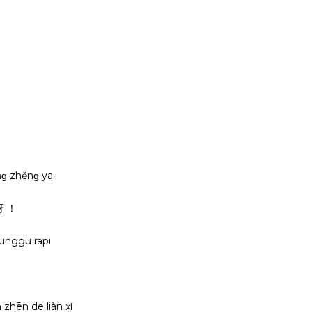
ōnɡ zhěnɡ ya
呀 ！
nggu rapi
n zhēn de liàn xí