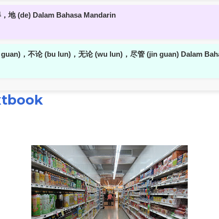
地 (de) Dalam Bahasa Mandarin
u guan)，不论 (bu lun)，无论 (wu lun)，尽管 (jin guan) Dalam Bah
xtbook