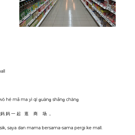
all
n wǒ hé mā ma yì qǐ ɡuànɡ shānɡ chǎnɡ
和 妈 妈 一 起 逛 商 场 。
sik, saya dan mama bersama-sama pergi ke mall.