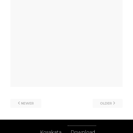
NEWER
OLDER
Kosakata
Download