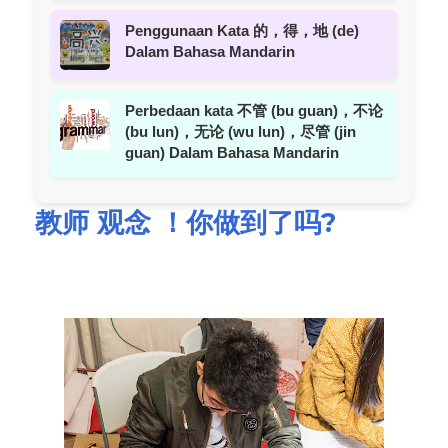
Penggunaan Kata 的，得，地 (de)
Dalam Bahasa Mandarin
Perbedaan kata 不管 (bu guan)，不论
(bu lun)，无论 (wu lun)，尽管 (jin
guan) Dalam Bahasa Mandarin
教师 观念 ！你做到了吗?