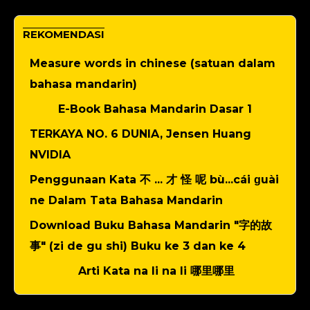
REKOMENDASI
Measure words in chinese (satuan dalam
bahasa mandarin)
E-Book Bahasa Mandarin Dasar 1
TERKAYA NO. 6 DUNIA, Jensen Huang
NVIDIA
Penggunaan Kata 不 ... 才 怪 呢 bù...cái ɡuài
ne Dalam Tata Bahasa Mandarin
Download Buku Bahasa Mandarin "字的故
事" (zi de gu shi) Buku ke 3 dan ke 4
Arti Kata na li na li 哪里哪里