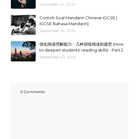
November 04, 2025
Contoh Soal Mandarin Chinese IGCSE (
IGCSE Bahasa Mandarin)
September 29, 2025
强化阅读理解能力：几种训练阅读的题型 (How
to deepen students' reading skills) - Part 2
September 03, 2025
0 Comments