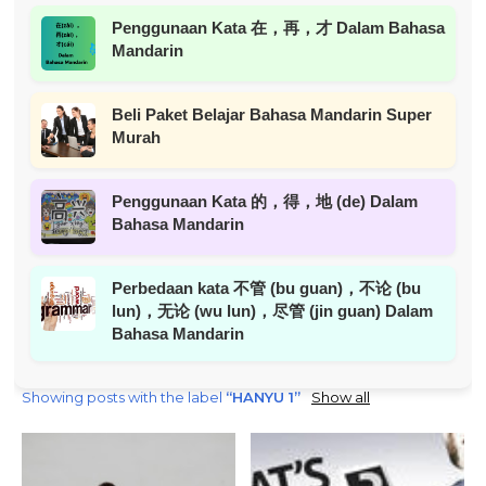
Penggunaan Kata 在，再，才 Dalam Bahasa
Mandarin
Beli Paket Belajar Bahasa Mandarin Super
Murah
Penggunaan Kata 的，得，地 (de) Dalam
Bahasa Mandarin
Perbedaan kata 不管 (bu guan)，不论 (bu
lun)，无论 (wu lun)，尽管 (jin guan) Dalam
Bahasa Mandarin
Showing posts with the label
HANYU 1
Show all