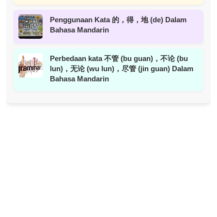
Penggunaan Kata 的，得，地 (de) Dalam
Bahasa Mandarin
Perbedaan kata 不管 (bu guan)，不论 (bu
lun)，无论 (wu lun)，尽管 (jin guan) Dalam
Bahasa Mandarin