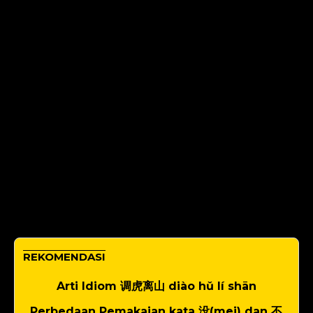
REKOMENDASI
Arti Idiom 调虎离山 diào hǔ lí shān
Perbedaan Pemakaian kata 没(mei) dan 不