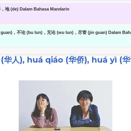
地 (de) Dalam Bahasa Mandarin
u guan)，不论 (bu lun)，无论 (wu lun)，尽管 (jin guan) Dalam Bah
(华人), huá qiáo (华侨), huá yì (华