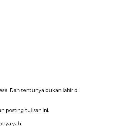
ese
. Dan tentunya bukan lahir di
 posting tulisan ini.
nnya yah.