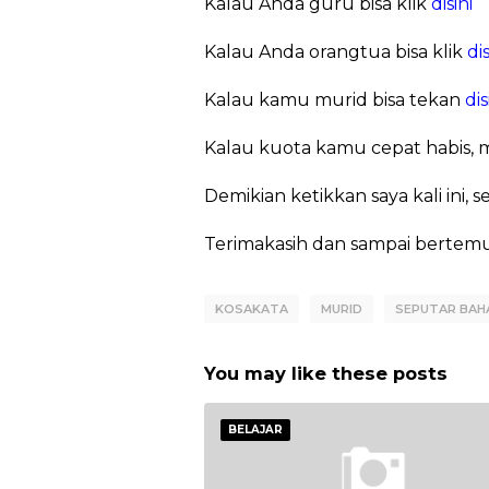
Kalau Anda guru bisa klik
disini
Kalau Anda orangtua bisa klik
dis
Kalau kamu murid bisa tekan
disi
Kalau kuota kamu cepat habis, 
Demikian ketikkan saya kali in
Terimakasih dan sampai bertemu
KOSAKATA
MURID
SEPUTAR BAH
You may like these posts
BELAJAR