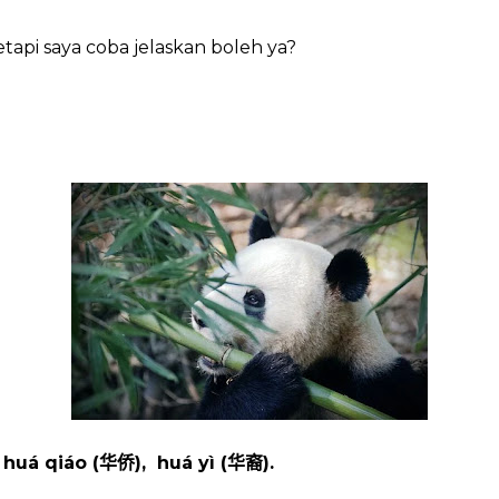
etapi saya coba jelaskan boleh ya?
huá qiáo (
),
huá yì (
).
华侨
华裔