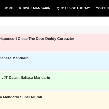
HOME
KURSUS MANDARIN
QUOTES OF THE DAY
YOUTU
isponsori Close The Door Deddy Corbuzier
Bahasa Mandarin
，才 Dalam Bahasa Mandarin
asa Mandarin Super Murah