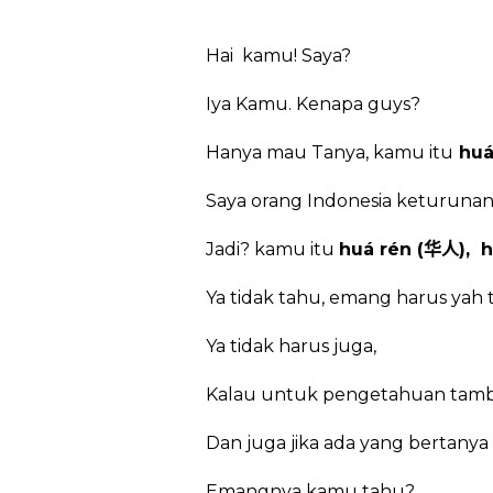
Hai
kamu! Saya?
Iya Kamu. Kenapa guys?
Hanya mau Tanya, kamu itu
huá
Saya orang Indonesia keturunan
Jadi? kamu itu
huá rén (
),
h
华人
Ya tidak tahu, emang harus yah
Ya tidak harus juga,
Kalau untuk pengetahuan tamba
Dan juga jika ada yang bertanya
Emangnya kamu tahu?