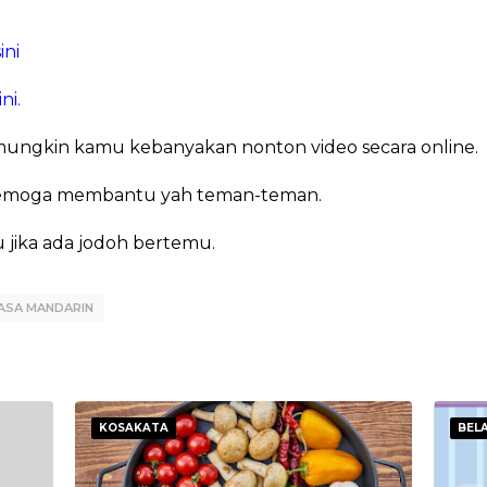
ini
ni.
mungkin kamu kebanyakan nonton video secara online.
i, semoga membantu yah teman-teman.
 jika ada jodoh bertemu.
ASA MANDARIN
KOSAKATA
BEL