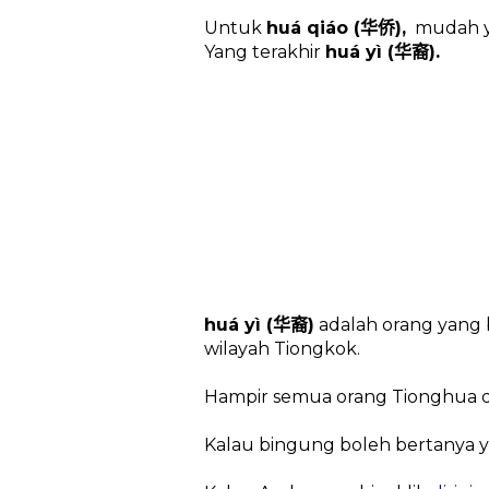
Untuk
huá qiáo (
),
mudah 
华侨
Yang terakhir
huá yì (
).
华裔
huá yì (
)
adalah orang yang 
华裔
wilayah Tiongkok.
Hampir semua orang Tionghua d
Kalau bingung boleh bertanya ya