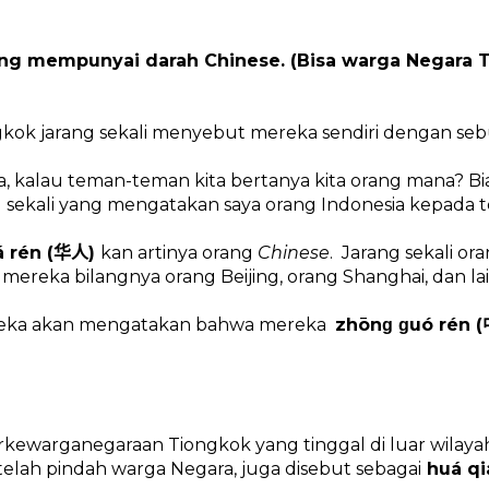
ang mempunyai darah Chinese. (Bisa warga Negara 
gkok jarang sekali menyebut mereka sendiri dengan se
a, kalau teman-teman kita bertanya kita orang mana? B
ng sekali yang mengatakan saya orang Indonesia kepada
 rén (
)
kan artinya orang
Chinese
.
Jarang sekali or
华人
a mereka bilangnya orang Beijing, orang Shanghai, dan lai
reka akan mengatakan bahwa mereka
zhōnɡ ɡuó rén (
rkewarganegaraan Tiongkok yang tinggal di luar wilay
elah pindah warga Negara, juga disebut sebagai
huá qi