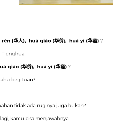
 rén (
),
huá qiáo (
,
huá yì (
)
?
华人
华侨)
华裔
 Tionghua.
uá qiáo (
,
huá yì (
)
?
华侨)
华裔
 tahu begituan?
han tidak ada ruginya juga bukan?
 lagi, kamu bisa menjawabnya.