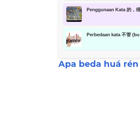
Penggunaan Kata 的，得，
Perbedaan kata 不管 (b
Apa beda huá rén 