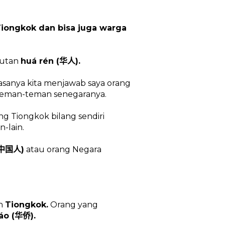
Tiongkok dan bisa juga warga
butan
huá rén (
).
华人
iasanya kita menjawab saya orang
 teman-teman senegaranya.
ang Tiongkok bilang sendiri
n-lain.
)
atau orang Negara
中国人
ah
Tiongkok.
Orang yang
áo (
).
华侨