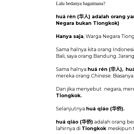
Lalu bedanya bagaimana?
huá rén (
) adalah orang y
华人
Negara bukan Tiongkok)
Hanya saja
, Warga Negara Tion
Sama halnya kita orang Indonesi
Bali, saya orang Bandung. Jara
Sama halnya
huá rén (
),
huá
华人
mereka orang
Chinese
. Biasany
Dan jika menyebut
negara, me
Tiongkok.
Selanjutnya
huá qiáo (
).
华侨
huá qiáo (
)
adalah orang be
华侨
lahirnya di
Tiongkok
meskipun t