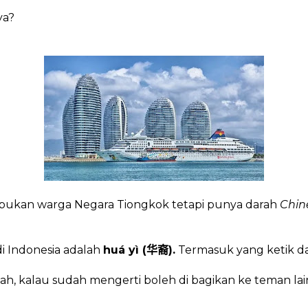
ya?
bukan warga Negara Tiongkok tetapi punya darah
Chin
i Indonesia adalah
huá yì (
).
Termasuk yang ketik dan
华裔
h, kalau sudah mengerti boleh di bagikan ke teman lai