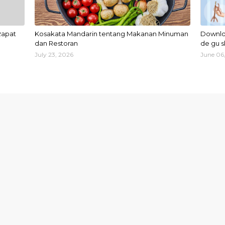
Rapat
Kosakata Mandarin tentang Makanan Minuman
Downlo
dan Restoran
de gu s
July 23, 2026
June 06