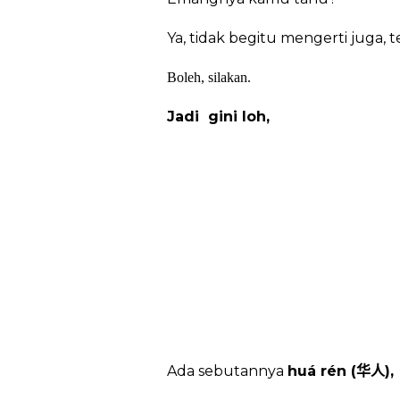
Ya, tidak begitu mengerti juga, t
Boleh, silakan.
Jadi
gini loh,
Ada sebutannya
huá rén (
),
华人