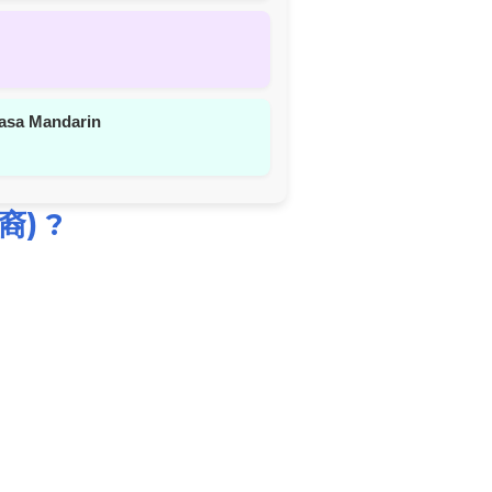
asa Mandarin
裔) ?