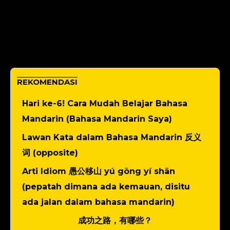
REKOMENDASI
Hari ke-6! Cara Mudah Belajar Bahasa
Mandarin (Bahasa Mandarin Saya)
Lawan Kata dalam Bahasa Mandarin 反义
词 (opposite)
Arti Idiom 愚公移山 yú gōng yí shān
(pepatah dimana ada kemauan, disitu
ada jalan dalam bahasa mandarin)
成功之路，有哪些？