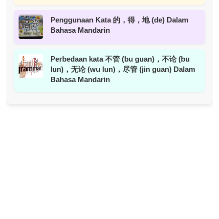
Penggunaan Kata 的，得，地 (de) Dalam
Bahasa Mandarin
Perbedaan kata 不管 (bu guan)，不论 (bu
lun)，无论 (wu lun)，尽管 (jin guan) Dalam
Bahasa Mandarin