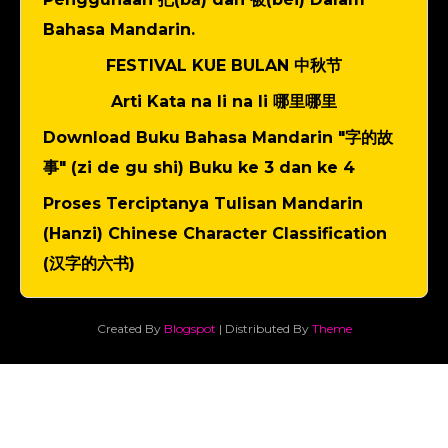
Bahasa Mandarin.
FESTIVAL KUE BULAN 中秋节
Arti Kata na li na li 哪里哪里
Download Buku Bahasa Mandarin "字的故
事" (zi de gu shi) Buku ke 3 dan ke 4
Proses Terciptanya Tulisan Mandarin
(Hanzi) Chinese Character Classification
(汉字的六书)
Created By
Blogspot
| Distributed By
Theme