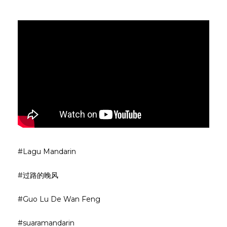
#Lagu Mandarin
#过路的晚风
#Guo Lu De Wan Feng
#suaramandarin