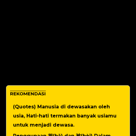
REKOMENDASI
(Quotes) Manusia di dewasakan oleh
usia, Hati-hati termakan banyak usiamu
untuk menjadi dewasa.
Penggunaan 把(bǎ) dan 被(bèi) Dalam