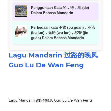
Penggunaan Kata 的，得，地 (de)
Dalam Bahasa Mandarin
Perbedaan kata 不管 (bu guan)，不论
(bu lun)，无论 (wu lun)，尽管 (jin
guan) Dalam Bahasa Mandarin
Lagu Mandarin 过路的晚风
Guo Lu De Wan Feng
Lagu Mandarin 过路的晚风 Guo Lu De Wan Feng