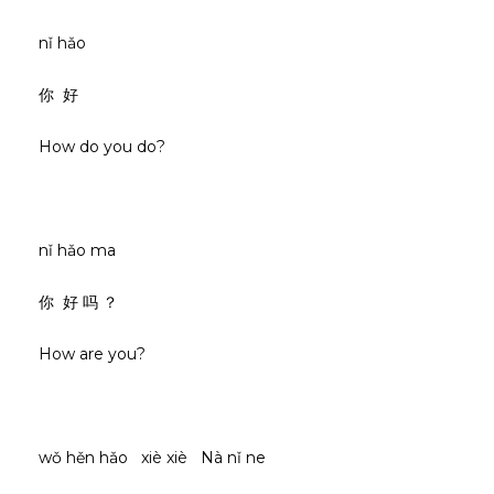
nǐ hǎo
你 好
How do you do?
nǐ hǎo ma
你 好 吗 ？
How are you?
wǒ hěn hǎo xiè xiè Nà nǐ ne