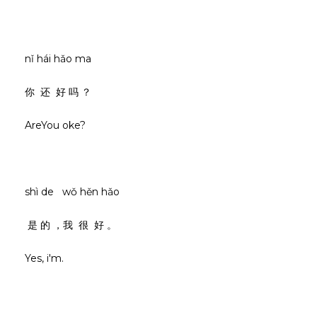
nǐ hái hǎo ma
你 还 好 吗 ？
AreYou oke?
shì de wǒ hěn hǎo
是 的 ，我 很 好 。
Yes, i'm.