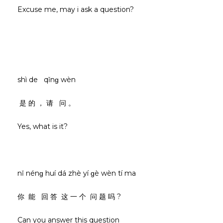
Excuse me, may i ask a question?
shì de qǐnɡ wèn
是 的 ， 请 问 。
Yes, what is it?
nǐ nénɡ huí dá zhè yí ɡè wèn tí ma
你 能 回 答 这 一 个 问 题 吗 ?
Can you answer this question