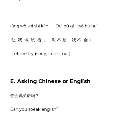
rànɡ wǒ shì shì kàn Duì bù qǐ wǒ bú huì
让 我 试 试 看 。 ( 对 不 起 ，我 不 会 ）
Let me try (sorry, I can't not)
E. Asking Chinese or English
你会说英语吗？
Can you speak english?