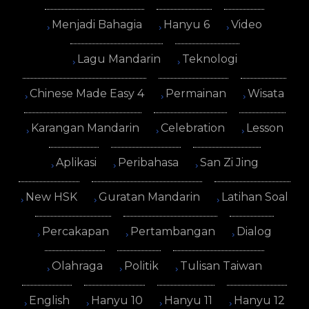
Menjadi Bahagia
Hanyu 6
Video
Lagu Mandarin
Teknologi
Chinese Made Easy 4
Permainan
Wisata
Karangan Mandarin
Celebration
Lesson
Aplikasi
Peribahasa
San Zi Jing
New HSK
Guratan Mandarin
Latihan Soal
Percakapan
Pertambangan
Dialog
Olahraga
Politik
Tulisan Taiwan
English
Hanyu 10
Hanyu 11
Hanyu 12