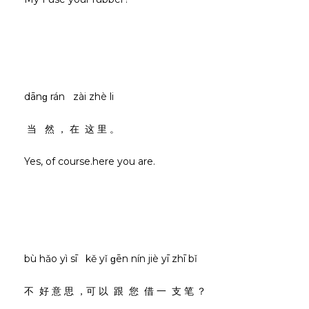
dānɡ rán zài zhè li
当 然 ， 在 这 里 。
Yes, of course.here you are.
bù hǎo yì sī kě yǐ ɡēn nín jiè yī zhī bǐ
不 好 意 思 ，可 以 跟 您 借 一 支 笔 ？