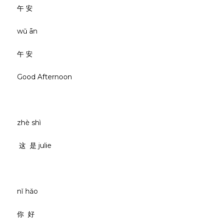
午 安
wǔ ān
午 安
Good Afternoon
zhè shì
这 是 julie
nǐ hǎo
你 好