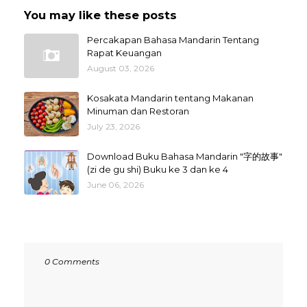
You may like these posts
Percakapan Bahasa Mandarin Tentang
Rapat Keuangan
August 03, 2026
Kosakata Mandarin tentang Makanan
Minuman dan Restoran
July 23, 2026
Download Buku Bahasa Mandarin "字的故事"
(zi de gu shi) Buku ke 3 dan ke 4
June 06, 2026
0 Comments