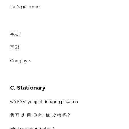
Let's go home.
再见！
再见!
Goog bye.
C. Stationary
wǒ kě yǐ yònɡ nǐ de xiànɡ pí cā ma
我 可 以 用 你 的 橡 皮 擦 吗 ?
My I use your rubber?