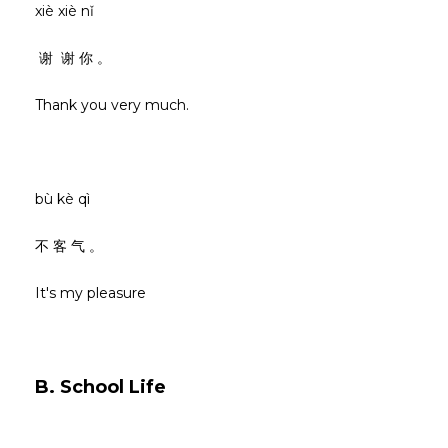
xiè xiè nǐ
谢 谢 你 。
Thank you very much.
bù kè qì
不 客 气 。
It's my pleasure
B. School Life