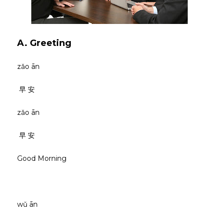
A. Greeting
zǎo ān
早 安
zǎo ān
早 安
Good Morning
wǔ ān