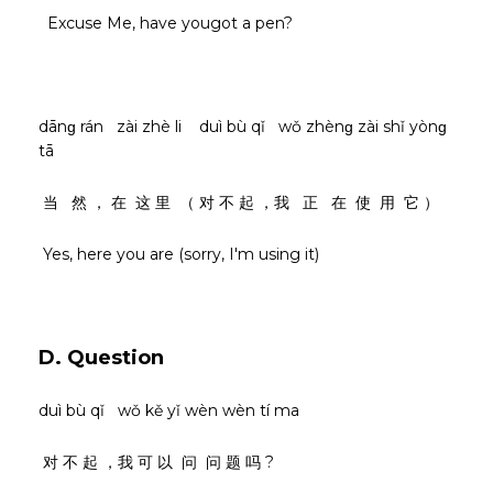
Excuse Me, have yougot a pen?
dānɡ rán zài zhè li duì bù qǐ wǒ zhènɡ zài shǐ yònɡ
tā
当 然 ， 在 这 里 （ 对 不 起 ，我 正 在 使 用 它 ）
Yes, here you are (sorry, I'm using it)
D. Question
duì bù qǐ wǒ kě yǐ wèn wèn tí ma
对 不 起 ，我 可 以 问 问 题 吗 ?