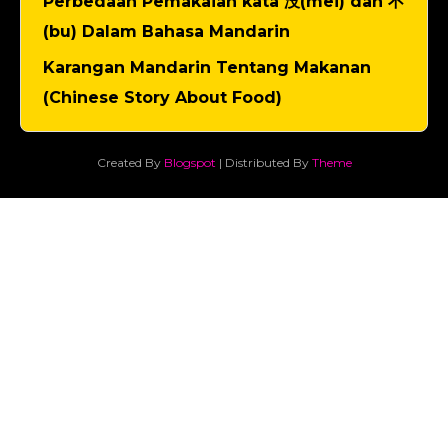
Perbedaan Pemakaian kata 没(mei) dan 不
(bu) Dalam Bahasa Mandarin
Karangan Mandarin Tentang Makanan
(Chinese Story About Food)
Created By
Blogspot
| Distributed By
Theme