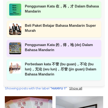
Penggunaan Kata 在，再，才 Dalam Bahasa
Mandarin
Beli Paket Belajar Bahasa Mandarin Super
Murah
Penggunaan Kata 的，得，地 (de) Dalam
Bahasa Mandarin
Perbedaan kata 不管 (bu guan)，不论 (bu
lun)，无论 (wu lun)，尽管 (jin guan) Dalam
Bahasa Mandarin
Showing posts with the label
HANYU 1
Show all