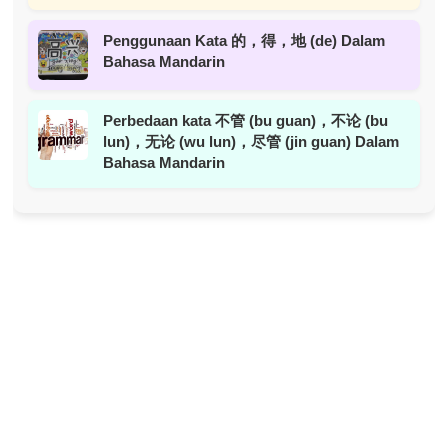
Penggunaan Kata 的，得，地 (de) Dalam
Bahasa Mandarin
Perbedaan kata 不管 (bu guan)，不论 (bu
lun)，无论 (wu lun)，尽管 (jin guan) Dalam
Bahasa Mandarin