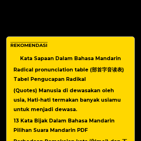
REKOMENDASI
Kata Sapaan Dalam Bahasa Mandarin
Radical pronunciation table (部首字音读表)
Tabel Pengucapan Radikal
(Quotes) Manusia di dewasakan oleh
usia, Hati-hati termakan banyak usiamu
untuk menjadi dewasa.
13 Kata Bijak Dalam Bahasa Mandarin
Pilihan Suara Mandarin PDF